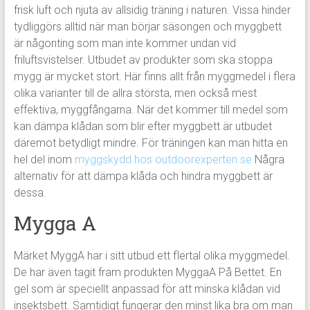
frisk luft och njuta av allsidig träning i naturen. Vissa hinder
tydliggörs alltid när man börjar säsongen och myggbett
är någonting som man inte kommer undan vid
friluftsvistelser. Utbudet av produkter som ska stoppa
mygg är mycket stort. Här finns allt från myggmedel i flera
olika varianter till de allra största, men också mest
effektiva, myggfångarna. När det kommer till medel som
kan dämpa klådan som blir efter myggbett är utbudet
däremot betydligt mindre. För träningen kan man hitta en
hel del inom
myggskydd hos outdoorexperten.se
Några
alternativ för att dämpa klåda och hindra myggbett är
dessa.
Mygga A
Märket MyggA har i sitt utbud ett flertal olika myggmedel.
De har även tagit fram produkten MyggaA På Bettet. En
gel som är speciellt anpassad för att minska klådan vid
insektsbett. Samtidigt fungerar den minst lika bra om man