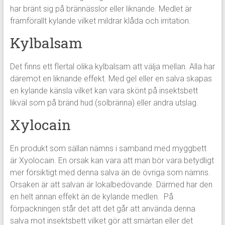
har bränt sig på brännässlor eller liknande. Medlet är
framförallt kylande vilket mildrar klåda och irritation.
Kylbalsam
Det finns ett flertal olika kylbalsam att välja mellan. Alla har
däremot en liknande effekt. Med gel eller en salva skapas
en kylande känsla vilket kan vara skönt på insektsbett
likväl som på bränd hud (solbränna) eller andra utslag.
Xylocain
En produkt som sällan nämns i samband med myggbett
är Xyolocain. En orsak kan vara att man bör vara betydligt
mer försiktigt med denna salva än de övriga som nämns.
Orsaken är att salvan är lokalbedövande. Därmed har den
en helt annan effekt än de kylande medlen. På
förpackningen står det att det går att använda denna
salva mot insektsbett vilket gör att smärtan eller det