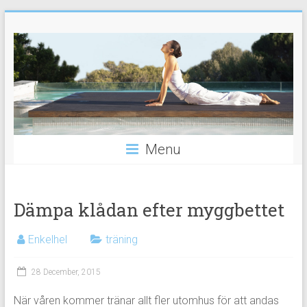
Skip
Hälsa,
to
content
träning
och
andlighet
Din
Menu
guide
till
ett
Dämpa klådan efter myggbettet
sundare
liv
Enkelhel
träning
28 December, 2015
När våren kommer tränar allt fler utomhus för att andas