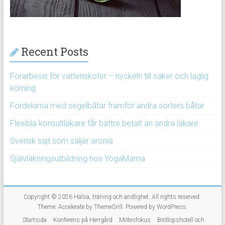
Recent Posts
Förarbevis för vattenskoter – nyckeln till säker och laglig
körning
Fördelarna med segelbåtar framför andra sorters båtar
Flexibla konsultläkare får bättre betalt än andra läkare
Svensk sajt som säljer aronia
Självläkningsutbildning hos YogaMama
Copyright © 2026
Hälsa, träning och andlighet
. All rights reserved.
Theme:
Accelerate
by ThemeGrill. Powered by
WordPress
.
Startsida
Konferens på Herrgård
Mötesfokus
Bröllopshotell och