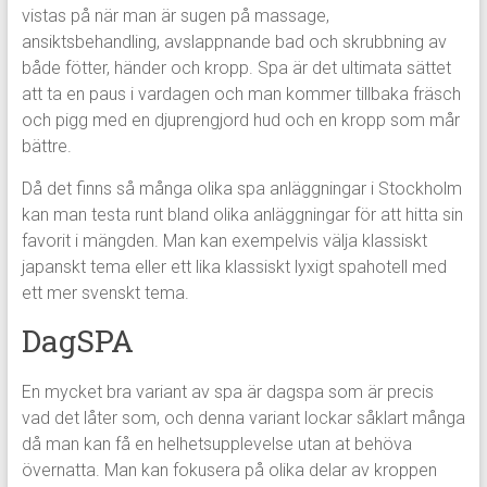
vistas på när man är sugen på massage,
ansiktsbehandling, avslappnande bad och skrubbning av
både fötter, händer och kropp. Spa är det ultimata sättet
att ta en paus i vardagen och man kommer tillbaka fräsch
och pigg med en djuprengjord hud och en kropp som mår
bättre.
Då det finns så många olika spa anläggningar i Stockholm
kan man testa runt bland olika anläggningar för att hitta sin
favorit i mängden. Man kan exempelvis välja klassiskt
japanskt tema eller ett lika klassiskt lyxigt spahotell med
ett mer svenskt tema.
DagSPA
En mycket bra variant av spa är dagspa som är precis
vad det låter som, och denna variant lockar såklart många
då man kan få en helhetsupplevelse utan at behöva
övernatta. Man kan fokusera på olika delar av kroppen