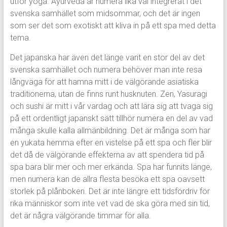
utför yoga. Ayurveda är numera lika väl integrerat i det
svenska samhället som midsommar, och det är ingen
som ser det som exotiskt att kliva in på ett spa med detta
tema.
Det japanska har även det länge varit en stor del av det
svenska samhället och numera behöver man inte resa
långväga för att hamna mitt i de välgörande asiatiska
traditionerna, utan de finns runt husknuten. Zen, Yasuragi
och sushi är mitt i vår vardag och att lära sig att tvaga sig
på ett ordentligt japanskt sätt tillhör numera en del av vad
många skulle kalla allmänbildning. Det är många som har
en yukata hemma efter en vistelse på ett spa och fler blir
det då de välgörande effekterna av att spendera tid på
spa bara blir mer och mer erkända. Spa har funnits länge,
men numera kan de allra flesta besöka ett spa oavsett
storlek på plånboken. Det är inte längre ett tidsfördriv för
rika människor som inte vet vad de ska göra med sin tid,
det är några välgörande timmar för alla.