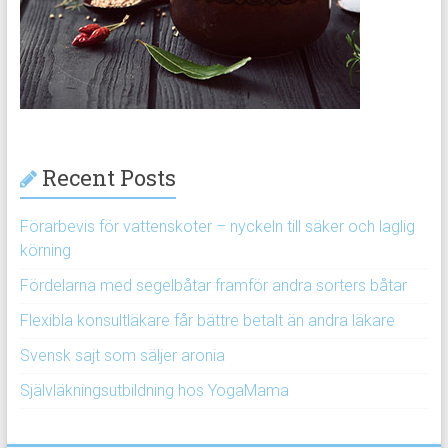
Recent Posts
Förarbevis för vattenskoter – nyckeln till säker och laglig
körning
Fördelarna med segelbåtar framför andra sorters båtar
Flexibla konsultläkare får bättre betalt än andra läkare
Svensk sajt som säljer aronia
Självläkningsutbildning hos YogaMama