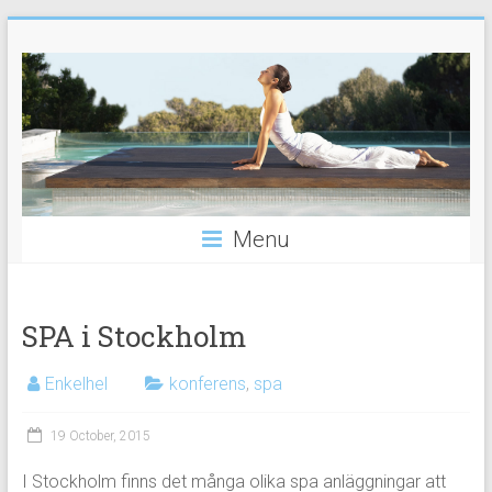
Skip
Hälsa,
to
content
träning
och
andlighet
Din
Menu
guide
till
ett
SPA i Stockholm
sundare
liv
Enkelhel
konferens
,
spa
19 October, 2015
I Stockholm finns det många olika spa anläggningar att